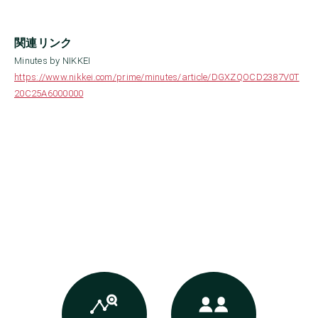
関連リンク
Minutes by NIKKEI
https://www.nikkei.com/prime/minutes/article/DGXZQOCD2387V0T
20C25A6000000